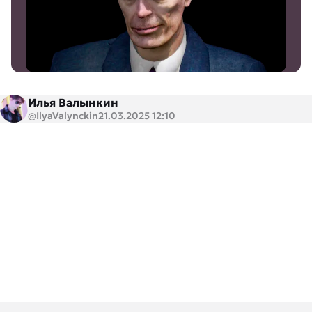
Илья Валынкин
@IlyaValynckin
21.03.2025 12:10