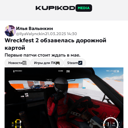
Илья Валынкин
@IlyaValynckin
21.03.2025 14:30
Wreckfest 2 обзавелась дорожной
картой
Первые патчи стоит ждать в мае.
Новости
Игры для ПК
Steam