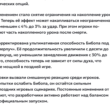
ических опций.
енением стало снятие ограничения на накопление уро
 Теперь её эффект может накапливаться неограниченно
меньшен с 4% до 3% за удар. При этом игроки по-
ют часть накопленного урона после смерти.
орректирована ультимативная способность Бибопа под
перлуч». Её продолжительность увеличили с десяти до
екунд, но уменьшили замедление движения с 30% до
о, способность теперь не зависит от силы духа, что
ее мощной в поздней игре.
овки вызвали смешанную реакцию среди игроков.
опытки ослабить Бибопа, он остаётся сильным
поздних игровых сценариях. Постоянные изменения от
ют, что разработчики активно работают над балансом
 официальным запуском.