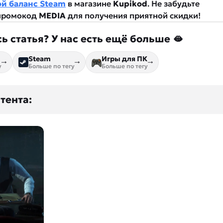
ой баланс Steam
в магазине
Kupikod
. Не забудьте
 промокод
MEDIA
для получения приятной скидки!
ь статья? У нас есть ещё больше 🫦
Steam
Игры для ПК
у
Больше по тегу
Больше по тегу
тента: