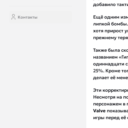
добавило такт
Ещё одним изм
Контакты
липкой бомбы.
хотя прирост у
прежнему теря
Также была ск
названием «Ги
одиннадцати с
25%. Кроме тог
делает её мен
Эти корректир
Несмотря на п
персонажем в 
Valve
показыва
игры перед её