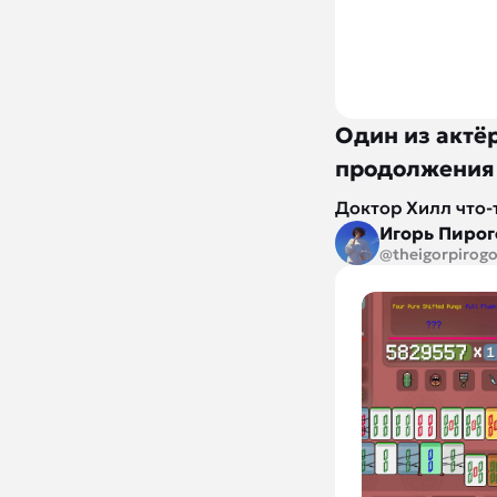
Один из актё
продолжения 
Доктор Хилл что-
Игорь Пирог
@theigorpirog