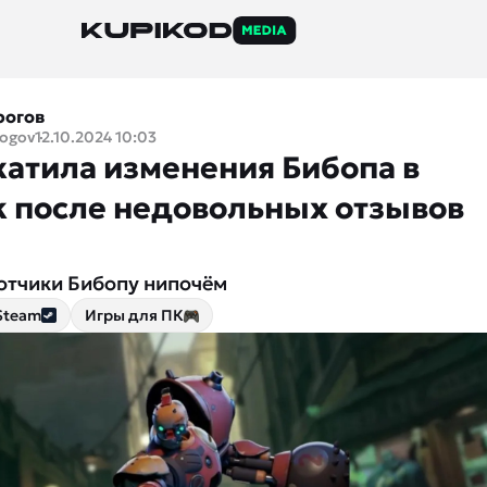
рогов
rogov
12.10.2024 10:03
ткатила изменения Бибопа в
k после недовольных отзывов
отчики Бибопу нипочём
Steam
Игры для ПК