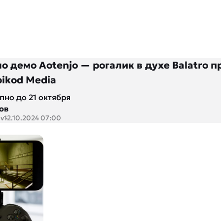
 демо Aotenjo — рогалик в духе Balatro п
pikod Media
пно до 21 октября
ов
ov
12.10.2024 07:00