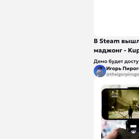
В Steam вышло
маджонг - Ku
Демо будет досту
Игорь Пирог
@theigorpirog