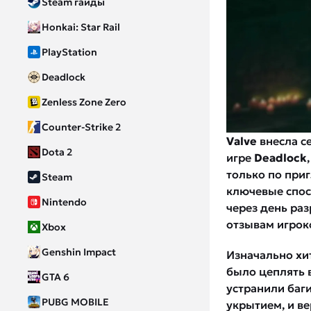
Steam гайды
Honkai: Star Rail
PlayStation
Deadlock
Zenless Zone Zero
Counter-Strike 2
Valve
внесла с
Dota 2
игре
Deadlock
только по приг
Steam
ключевые спос
Nintendo
через день ра
отзывам игрок
Xbox
Genshin Impact
Изначально хи
было цеплять 
GTA 6
устранили баги
PUBG MOBILE
укрытием, и в