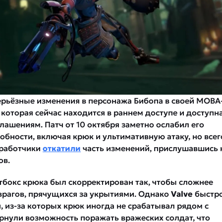
ерьёзные изменения в персонажа Бибопа в своей MOBA
, которая сейчас находится в раннем доступе и доступн
лашениям. Патч от 10 октября заметно ослабил его
обности, включая крюк и ультимативную атаку, но всег
зработчики
откатили
часть изменений, прислушавшись 
ов.
тбокс крюка был скорректирован так, чтобы сложнее
врагов, прячущихся за укрытиями. Однако
Valve
быстр
, из-за которых крюк иногда не срабатывал рядом с
ернули возможность поражать вражеских солдат, что