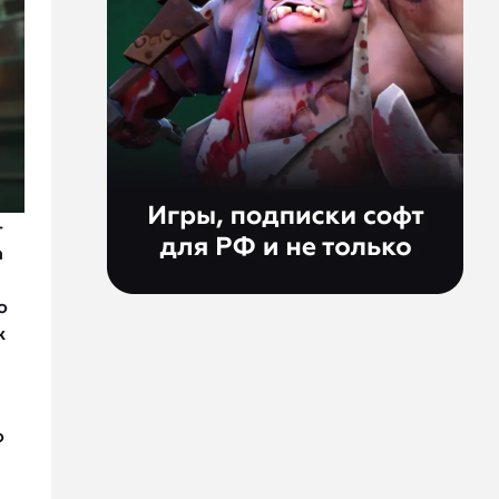
-
а
о
к
о