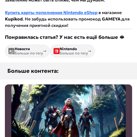
заявление может быть ближе, чем мы думаем.
Купить карты пополнения Nintendo eShop
в магазине
Kupikod
. Не забудь использовать промокод
GAMEYA
для
получения приятной скидки!
Понравилась статья? У нас есть ещё больше 🫦
Новости
Nintendo
Больше по тегу
Больше по тегу
Больше контента: