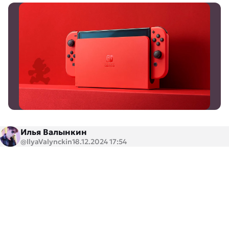
Илья Валынкин
@IlyaValynckin
18.12.2024 17:54