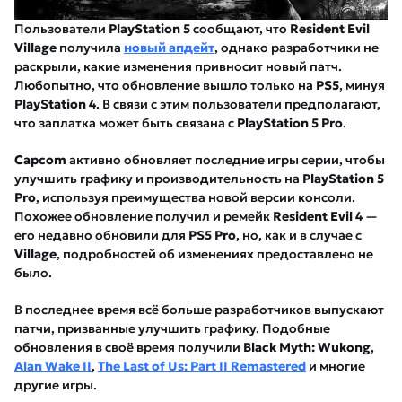
Пользователи
PlayStation 5
сообщают, что
Resident Evil
Village
получила
новый апдейт
, однако разработчики не
раскрыли, какие изменения привносит новый патч.
Любопытно, что обновление вышло только на
PS5
, минуя
PlayStation 4
. В связи с этим пользователи предполагают,
что заплатка может быть связана с
PlayStation 5 Pro
.
Capcom
активно обновляет последние игры серии, чтобы
улучшить графику и производительность на
PlayStation 5
Pro
, используя преимущества новой версии консоли.
Похожее обновление получил и ремейк
Resident Evil 4
—
его недавно обновили для
PS5 Pro
, но, как и в случае с
Village
, подробностей об изменениях предоставлено не
было.
В последнее время всё больше разработчиков выпускают
патчи, призванные улучшить графику. Подобные
обновления в своё время получили
Black Myth: Wukong
,
Alan Wake II
,
The Last of Us: Part II Remastered
и многие
другие игры.