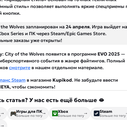
«Умный стиль» позволяет выполнять яркие спецприемы 
 кнопки.
f the Wolves запланирован на
24 апреля
. Игра выйдет н
 Xbox Series и ПК через Steam/Epic Games Store.
ьные заказы уже открыты!
ry: City of the Wolves появится в программе
EVO 2025
—
иберспортивного события в жанре файтингов. Полный
иков
смотрите
в нашем отдельном материале.
ланс Steam
в магазине
Kupikod
. Не забудьте ввести
EYA
, чтобы сэкономить!
ь статья? У нас есть ещё больше 🫦
Игры для ПК
Xbox
Steam
у
Больше по тегу
Больше по тегу
Больше по тегу