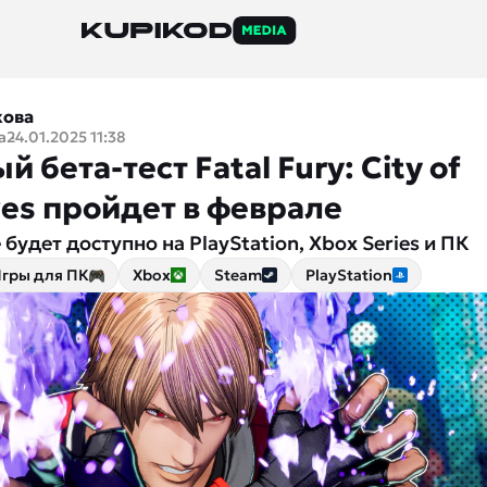
кова
a
24.01.2025 11:38
 бета-тест Fatal Fury: City of
ves пройдет в феврале
будет доступно на PlayStation, Xbox Series и ПК
гры для ПК
Xbox
Steam
PlayStation