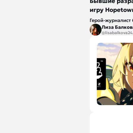
Бывшие разра
игру Hopetow
Герой-журналист 
Лиза Балков
@lisabalkova
24