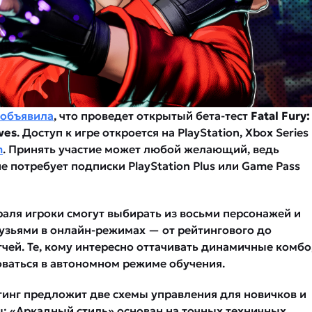
объявила
, что проведет открытый бета-тест
Fatal Fury:
ves
. Доступ к игре откроется на PlayStation, Xbox Series
m
. Принять участие может любой желающий, ведь
е потребует подписки PlayStation Plus или Game Pass
раля игроки смогут выбирать из восьми персонажей и
рузьями в онлайн-режимах — от рейтингового до
чей. Те, кому интересно оттачивать динамичные комбо
оваться в автономном режиме обучения.
инг предложит две схемы управления для новичков и
ы: «Аркадный стиль» основан на точных техничных