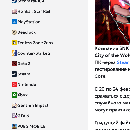
Steam гайды
Honkai: Star Rail
PlayStation
Deadlock
Zenless Zone Zero
Компания SNK
Counter-Strike 2
City of the Wol
ПК через
Stea
Dota 2
тестирование н
Steam
Core.
Nintendo
С 20 по 24 фев
Xbox
сражаться с д
случайного мат
Genshin Impact
могут практик
GTA 6
Грядущий файт
PUBG MOBILE
ветеранов игр