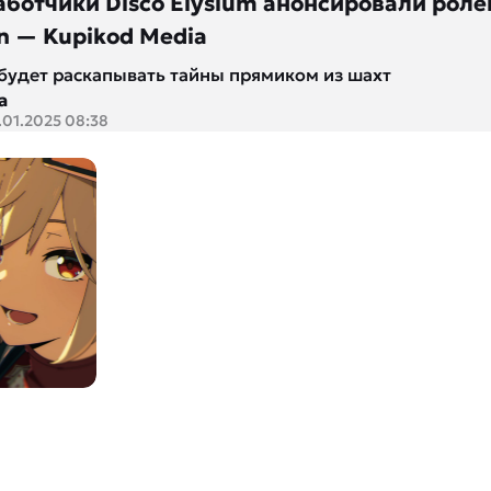
ботчики Disco Elysium анонсировали рол
n — Kupikod Media
будет раскапывать тайны прямиком из шахт
а
.01.2025 08:38