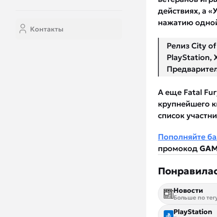
действиях, а 
нажатию одной
Контакты
Релиз City o
PlayStation,
Предварител
А еще Fatal Fu
крупнейшего к
список участн
Пополняйте ба
промокод
GAM
Понравилас
Новости
Больше по тег
PlayStation