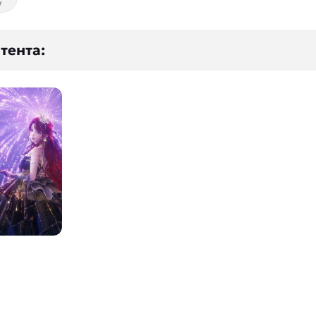
у
тента: