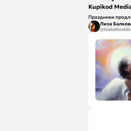
Kupikod Medi
Праздники продля
Лиза Балков
@lisabalkova
24