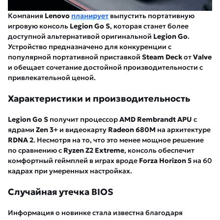
Компания
Lenovo
планирует
выпустить портативную
игровую консоль
Legion Go S
, которая станет более
доступной альтернативой оригинальной
Legion Go
.
Устройство предназначено для конкуренции с
популярной портативной приставкой
Steam Deck
от
Valve
и обещает сочетание достойной производительности с
привлекательной ценой.
Характеристики и производительность
Legion Go S
получит процессор
AMD Rembrandt APU
с
ядрами
Zen 3+
и видеокарту
Radeon 680M
на архитектуре
RDNA 2
. Несмотря на то, что это менее мощное решение
по сравнению с
Ryzen Z2 Extreme
, консоль обеспечит
комфортный геймплей в играх вроде
Forza Horizon 5
на 60
кадрах при умеренных настройках.
Случайная утечка BIOS
Информация о новинке стала известна благодаря