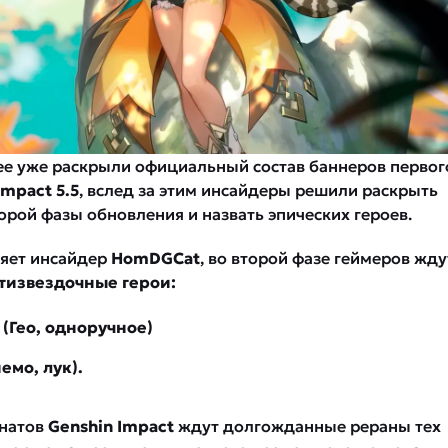
ее уже раскрыли официальный состав баннеров первог
Impact 5.5
, вслед за этим инсайдеры решили раскрыть
орой фазы обновления и назвать эпических героев.
ляет инсайдер
HomDGCat
, во второй фазе геймеров жду
тизвездочные герои:
(Гео, одноручное)
емо, лук).
анатов
Genshin Impact
ждут долгожданные рераны тех