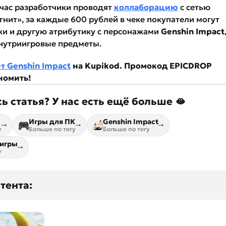
час разработчики проводят
коллаборацию
с сетью
нит», за каждые 600 рублей в чеке покупатели могут
ки и другую атрибутику с персонажами
Genshin Impact
внутриигровые предметы.
т Genshin Impact
на Kupikod. Промокод EPICDROP
номить!
ь статья? У нас есть ещё больше 🫦
Игры для ПК
Genshin Impact
у
Больше по тегу
Больше по тегу
игры
у
тента: