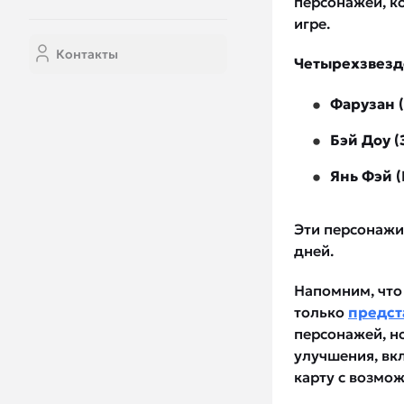
персонажей, к
игре.
Контакты
Четырехзвезд
Фарузан (
Бэй Доу 
Янь Фэй (
Эти персонажи
дней.
Напомним, что
только
предст
персонажей, н
улучшения, вк
карту с возмож