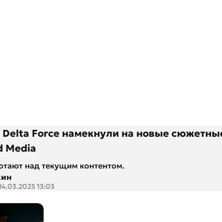
 Delta Force намекнули на новые сюжетны
d Media
отают над текущим контентом.
кин
24.03.2025 13:03