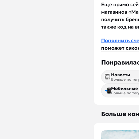
Еще прямо сей
магазинов «Маг
получить брел
также код на 
Пополнить сче
поможет сэко
Понравилас
Новости
Больше по тег
Мобильные 
Больше по тег
Больше кон