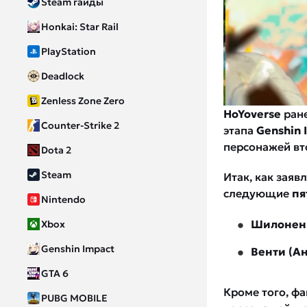
Steam гайды
Honkai: Star Rail
PlayStation
Deadlock
Zenless Zone Zero
HoYoverse
ран
Counter-Strike 2
этапа
Genshin 
персонажей вт
Dota 2
Steam
Итак, как заяв
следующие
пя
Nintendo
Шилонен 
Xbox
Genshin Impact
Венти (Ан
GTA 6
Кроме того, ф
PUBG MOBILE