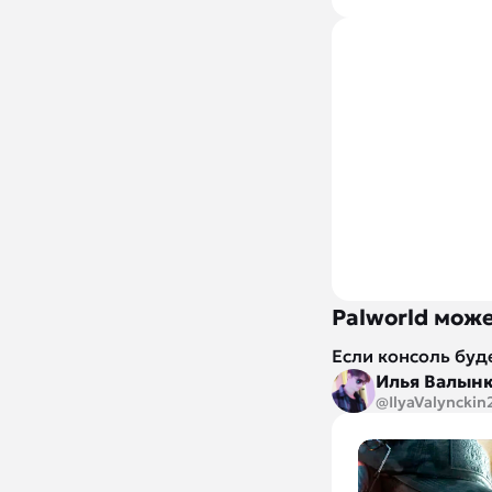
Palworld може
Если консоль буд
Илья Валын
@IlyaValynckin