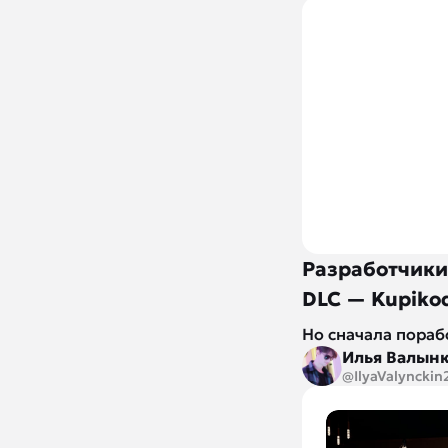
Разработчики
DLC — Kupiko
Но сначала пораб
Илья Валын
@IlyaValynckin