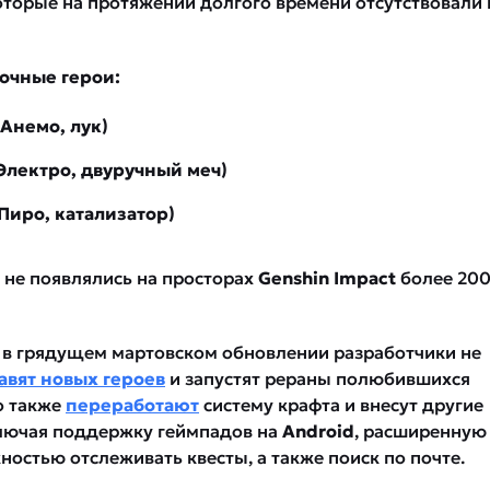
оторые на протяжении долгого времени отсутствовали 
очные герои:
Анемо, лук)
(Электро, двуручный меч)
Пиро, катализатор)
 не появлялись на просторах
Genshin Impact
более 20
 в грядущем мартовском обновлении разработчики не
авят новых героев
и запустят рераны полюбившихся
о также
переработают
систему крафта и внесут другие
лючая поддержку геймпадов на
Android
, расширенную
ностью отслеживать квесты, а также поиск по почте.