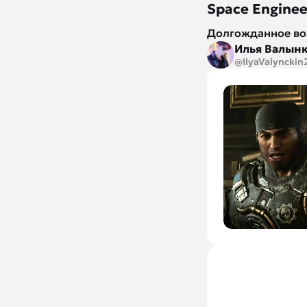
Space Engine
Долгожданное во
Илья Валын
@IlyaValynckin