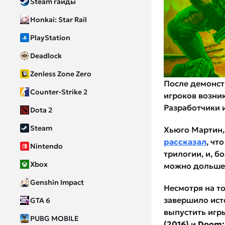
Steam гайды
Honkai: Star Rail
PlayStation
Deadlock
Zenless Zone Zero
После демонс
Counter-Strike 2
игроков возник
Разработчики 
Dota 2
Steam
Хьюго Мартин,
рассказал
, чт
Nintendo
трилогии, и, бо
Xbox
можно дольше
Genshin Impact
Несмотря на то
завершило исто
GTA 6
выпустить игр
PUBG MOBILE
(2016)
и
Doom: 