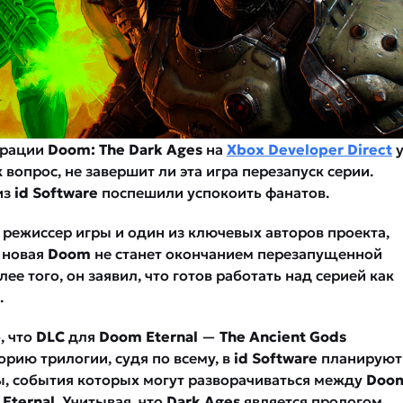
трации
Doom: The Dark Ages
на
Xbox Developer Direct
 вопрос, не завершит ли эта игра перезапуск серии.
из
id Software
поспешили успокоить фанатов.
 режиссер игры и один из ключевых авторов проекта,
о новая
Doom
не станет окончанием перезапущенной
лее того, он заявил, что готов работать над серией как
.
, что
DLC
для
Doom Eternal
—
The Ancient Gods
рию трилогии, судя по всему, в
id Software
планируют
ы, события которых могут разворачиваться между
Doo
Eternal
. Учитывая, что
Dark Ages
является прологом,