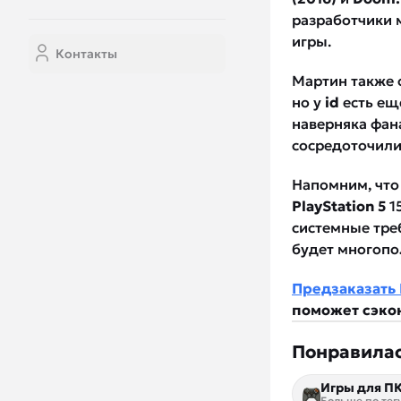
разработчики 
игры.
Контакты
Мартин также 
но у
id
есть ещ
наверняка фан
сосредоточили
Напомним, чт
PlayStation 5
1
системные треб
будет многопо
Предзаказать 
поможет сэко
Понравилас
Игры для П
Больше по тег