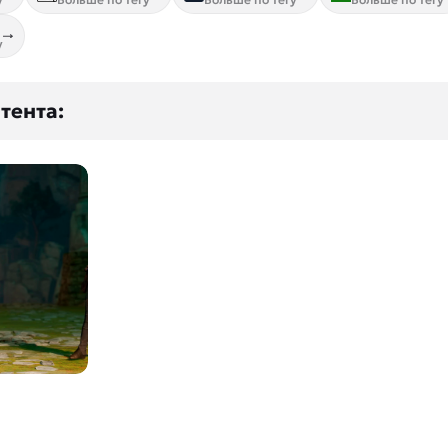
у
тента: