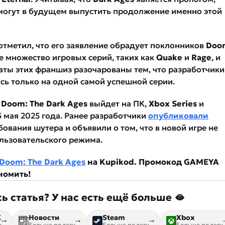
могут в будущем выпустить продолжение именно этой
отметил, что его заявление обрадует поклонников
Doo
е множество игровых серий, таких как
Quake
и
Rage
, и
аты этих франшиз разочарованы тем, что разработчики
сь только на одной самой успешной серии.
о
Doom: The Dark Ages
выйдет на ПК,
Xbox Series
и
5 мая 2025 года. Ранее разработчики
опубликовали
ования шутера и объявили о том, что в новой игре не
льзовательского режима.
Doom: The Dark Ages
на Kupikod. Промокод GAMEYA
номить!
ь статья? У нас есть ещё больше 🫦
К
Новости
Steam
Xbox
у
Больше по тегу
Больше по тегу
Больше по тегу