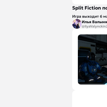
Split Fiction
Игра выходит 6 м
Илья Валын
@IlyaValynckin