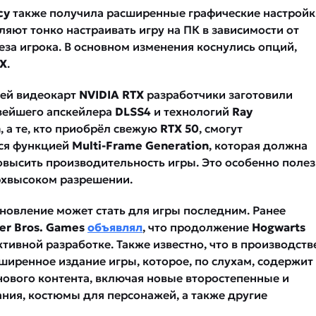
cy
также получила расширенные графические настройк
яют тонко настраивать игру на ПК в зависимости от
за игрока. В основном изменения коснулись опций,
X
.
ей видеокарт
NVIDIA RTX
разработчики заготовили
вейшего апскейлера
DLSS4
и технологий
Ray
n
, а те, кто приобрёл свежую
RTX 50
, смогут
ся функцией
Multi-Frame Generation
, которая должна
овысить производительность игры. Это особенно поле
ерхвысоком разрешении.
бновление может стать для игры последним. Ранее
er Bros. Games
объявлял
, что продолжение
Hogwarts
ктивной разработке. Также известно, что в производств
ширенное издание игры, которое, по слухам, содержит
 нового контента, включая новые второстепенные и
ния, костюмы для персонажей, а также другие