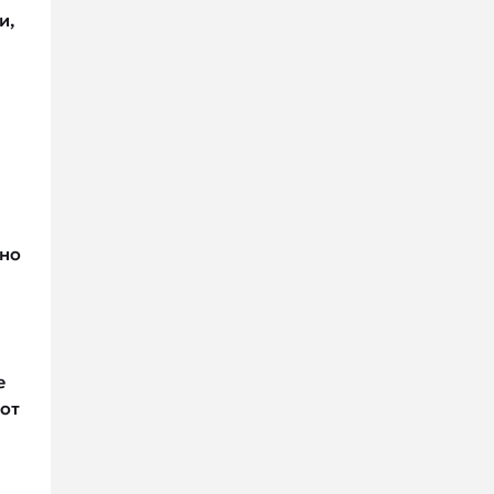
и,
зно
е
 от