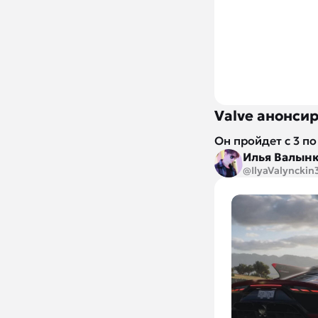
Valve анонси
Он пройдет с 3 по
Илья Валын
@IlyaValynckin