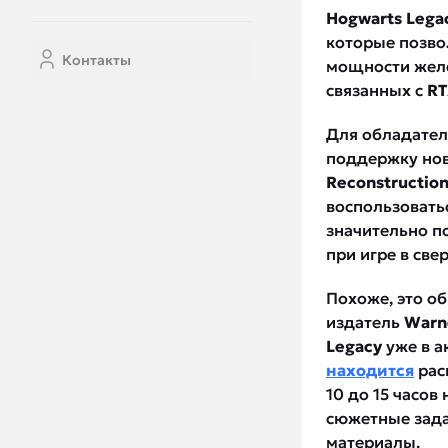
Hogwarts Lega
которые позвол
Контакты
мощности желе
связанных с
RT
Для обладател
поддержку но
Reconstructio
воспользовать
значительно п
при игре в св
Похоже, это о
издатель
Warn
Legacy
уже в а
находится
рас
10 до 15 часов
сюжетные зада
материалы.