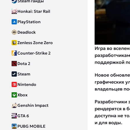
Steam гайды
Honkai: Star Rail
PlayStation
Deadlock
Zenless Zone Zero
Игра во вселен
Counter-Strike 2
разработчикам
поддержкой п
Dota 2
Steam
Новое обновле
графических у
Nintendo
владельцев по
Xbox
Разработчики з
Genshin Impact
рендерятся в б
доступна не т
GTA 6
и для воды.
PUBG MOBILE