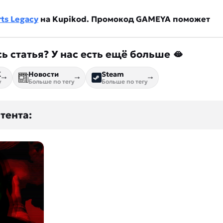
ts Legacy
на Kupikod. Промокод GAMEYA поможет
ь статья? У нас есть ещё больше 🫦
К
Новости
Steam
у
Больше по тегу
Больше по тегу
тента: