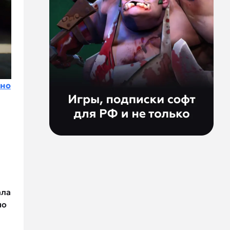
ено
ала
но