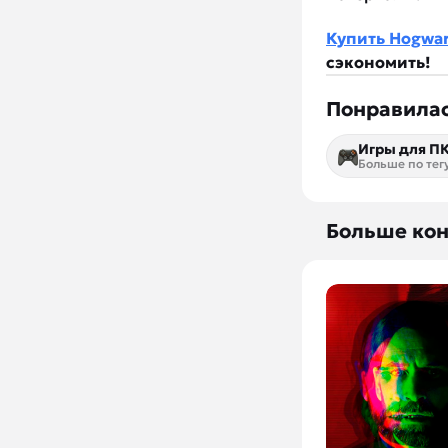
Купить Hogwar
сэкономить!
Понравилас
Игры для П
Больше по тег
Больше кон