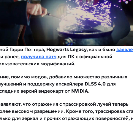
ной Гарри Поттера,
Hogwarts Legacy
, как и было
заявл
и ранее,
получила патч
для ПК с официальной
ользовательских модификаций.
ние, помимо модов, добавило множество различных
лучшений и поддержку апскейлера
DLSS 4.0
для
следних версий видеокарт от
NVIDIA
.
аявляют, что отражения с трассировкой лучей теперь
олее высоком разрешении. Кроме того, трассировка ст
олько для зеркал и прочих отражающих поверхностей, 