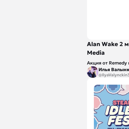
Alan Wake 2 
Media
Акция от Remedy 
Илья Валын
@IlyaValynckin