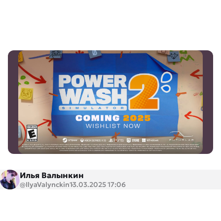
Илья Валынкин
@IlyaValynckin
13.03.2025 17:06