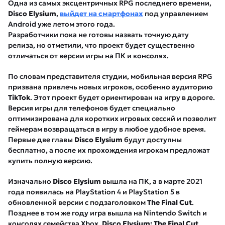
Одна из самых эксцентричных RPG последнего времени,
Disco Elysium
,
выйдет на смартфонах
под управлением
Android уже летом этого года.
Разработчики пока не готовы назвать точную дату
релиза, но отметили, что проект будет существенно
отличаться от версии игры на ПК и консолях.
По словам представителя студии, мобильная версия RPG
призвана привлечь новых игроков, особенно аудиторию
TikTok
. Этот проект будет ориентирован на игру в дороге.
Версия игры для телефонов будет специально
оптимизирована для коротких игровых сессий и позволит
геймерам возвращаться в игру в любое удобное время.
Первые две главы
Disco Elysium
будут доступны
бесплатно, а после их прохождения игрокам предложат
купить полную версию.
Изначально
Disco Elysium
вышла на ПК, а в марте 2021
года появилась на PlayStation 4 и PlayStation 5 в
обновленной версии с подзаголовком
The Final Cut
.
Позднее в том же году игра вышла на Nintendo Switch и
консолях семейства Xbox.
Disco Elysium: The Final Cut