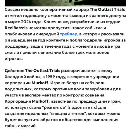
Совсем недавно кооперативный хоррор
The Outlast Trials
отметил годовщину с момента выхода из раннего доступа
в марте 2024 года. Конечно же, разработчики из студии
Red Barrels
не могли пропустить такое событие и
опубликовали очередной
трейлер
, в котором рассказали
о вышедшем за год контенте и поблагодарили игроков за
поддержку, ведь в течение года с момента выхода игра
смогла привлечь внимание более трех миллионов
игроков.
Действие
The Outlast Trials
разворачивается в эпоху
Холодной войны, в 1959 году, в секретном учреждении
корпорации
Murkoff
. Игроки берут на себя роль
подопытных, которых против их воли завербовали для
участия в экспериментах по контролю сознания.
Корпорация
Murkoff
, известная по предыдущим играм,
использует своих "реагентов" (подопытных) для
создания идеальных "спящих агентов", которых можно
будет выпустить обратно в общество для выполнения
тайных миссий.