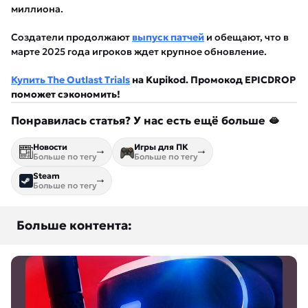
миллиона.
Создатели продолжают
выпуск патчей
и обещают, что в
марте 2025 года игроков ждет крупное обновление.
Купить The Outlast Trials
на Kupikod. Промокод EPICDROP
поможет сэкономить!
Понравилась статья? У нас есть ещё больше 🫦
Новости
Игры для ПК
Больше по тегу
Больше по тегу
Steam
Больше по тегу
Больше контента: