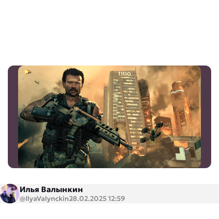
Илья Валынкин
@IlyaValynckin
28.02.2025 12:59