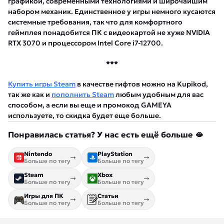
графикой, современными технологиями и широчайшим
набором механик. Единственное у игры немного кусаются
системные требования, так что для комфортного
геймплея понадобится ПК с видеокартой не хуже NVIDIA
RTX 3070 и процессором Intel Core i7-12700.
***
Купить игры Steam
в качестве гифтов можно на Kupikod,
так же как и
пополнить Steam
любым удобным для вас
способом, а если вы еще и промокод GAMEYA
используете, то скидка будет еще больше.
Понравилась статья? У нас есть ещё больше 🫦
Nintendo
PlayStation
Больше по тегу
Больше по тегу
Steam
Xbox
Больше по тегу
Больше по тегу
Игры для ПК
Статьи
Больше по тегу
Больше по тегу