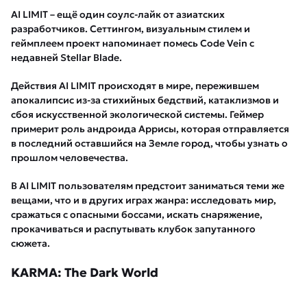
AI LIMIT – ещё один соулс-лайк от азиатских
разработчиков. Сеттингом, визуальным стилем и
геймплеем проект напоминает помесь Code Vein с
недавней Stellar Blade.
Действия AI LIMIT происходят в мире, пережившем
апокалипсис из-за стихийных бедствий, катаклизмов и
сбоя искусственной экологической системы. Геймер
примерит роль андроида Аррисы, которая отправляется
в последний оставшийся на Земле город, чтобы узнать о
прошлом человечества.
В AI LIMIT пользователям предстоит заниматься теми же
вещами, что и в других играх жанра: исследовать мир,
сражаться с опасными боссами, искать снаряжение,
прокачиваться и распутывать клубок запутанного
сюжета.
KARMA: The Dark World