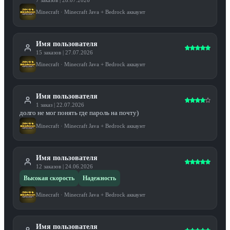
7
заказов
|
28.07.2026
Minecraft
·
Minecraft Java + Bedrock аккаунт
Имя пользователя
15
заказов
|
27.07.2026
Minecraft
·
Minecraft Java + Bedrock аккаунт
Имя пользователя
1
заказ
|
22.07.2026
долго не мог понять где пароль на почту)
Minecraft
·
Minecraft Java + Bedrock аккаунт
Имя пользователя
12
заказов
|
24.06.2026
Высокая скорость
Надежность
Minecraft
·
Minecraft Java + Bedrock аккаунт
Имя пользователя