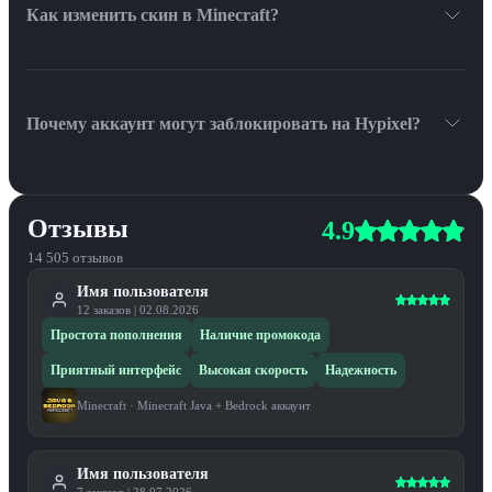
Как изменить скин в Minecraft?
В разделе Скин на minecraft.net, загрузив свой файл .png.
Почему аккаунт могут заблокировать на Hypixel?
При смене IP возможна блокировка до 30 дней.
Отзывы
4.9
14 505
отзывов
Имя пользователя
12
заказов
|
02.08.2026
Простота пополнения
Наличие промокода
Приятный интерфейс
Высокая скорость
Надежность
Minecraft
·
Minecraft Java + Bedrock аккаунт
Имя пользователя