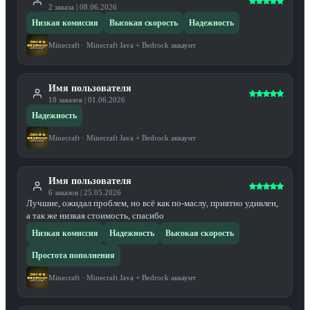
2
заказа
|
08.06.2026
Низкая комиссия
Высокая скорость
Надежность
Minecraft
·
Minecraft Java + Bedrock аккаунт
Имя пользователя
18
заказов
|
01.06.2026
Надежность
Minecraft
·
Minecraft Java + Bedrock аккаунт
Имя пользователя
6
заказов
|
25.05.2026
Лучшие, ожидал проблем, но всё как по-маслу, приятно удивлен,
а так же низкая стоимость, спасибо
Низкая комиссия
Надежность
Высокая скорость
Простота пополнения
Minecraft
·
Minecraft Java + Bedrock аккаунт