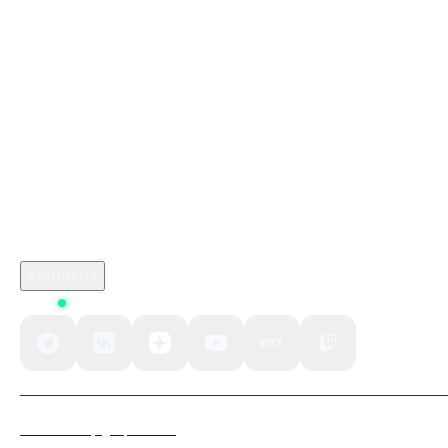
Донат в Super Sus
Купить игру ключом
Купить ключ Kingdom Come: Deliverance Royal Edition
Steam GL
Блог
Промокод PUBG Mobile Kupikod
crimson desert цена
Робуксы в Роблокс
Связаться с нами
Поддержка клиентов
B2B сотрудничество
По вопросам рекламы
Контакты
Status
Политика конфиденциальности