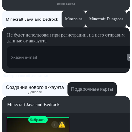
Время работы
Minecraft Java and Bedrock
Minecoins
Minecraft Dungeons
Не будет использован при регистрации, на него отправим
данные от аккаунта
Укажи e-mail
?
Выбери способ доставки:
Создание нового аккаунта
Подарочные карты
Дешевле
Minecraft Java and Bedrock
Выбрано
i